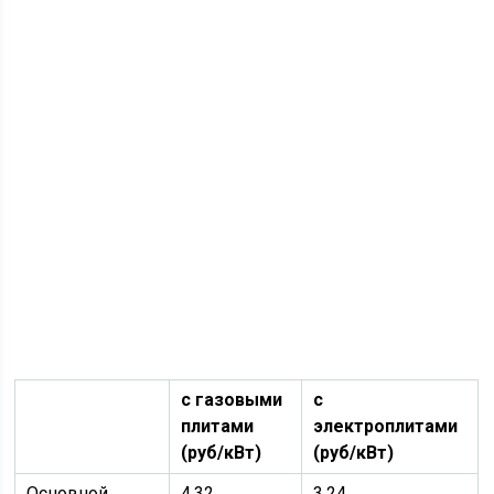
с газовыми
с
плитами
электроплитами
(руб/кВт)
(руб/кВт)
Основной
4,32
3,24