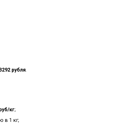
3292 рубля
.
руб/кг
;
 в 1 кг;