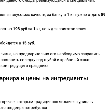
тей данного блюда, реализующаяся в специальных
ения вкусовых качеств, за банку в 1 кг нужно отдать
89
имостью
198 руб
за 1 кг, но в для приготовления
обойдется в
15 руб
.
ливье, но предварительно его необходимо заправить
поставить селедку под шубой и крабовый салат,
ков грядущего праздника.
гарнира и цены на ингредиенты
горячее, которым традиционно является курица в
ого шедевра потребуется: