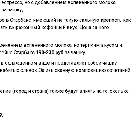
 эспрессо, но с добавлением вспененного молока.
б
за чашку;
е в Старбакс, имеющий не такую сильную крепость как
ать выраженный кофейный вкус. Цена за него
именением вспененного молока, но терпким вкусом и
фейне Старбакс
190-230 руб
за чашку.
 и в охлаждённом виде и представляет собой чашку
 взбитых сливок. За изысканную композицию сочетаний
ние (город и страна) также будут влиять на то, сколько
х