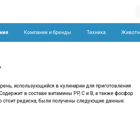
ния
Компании и бренды
Техника
Живот
?
орень, использующийся в кулинарии для приготовления
 Содержит в составе витамины PP, C и B, а также фосфор
ко стоит редиска, были получены следующие данные: