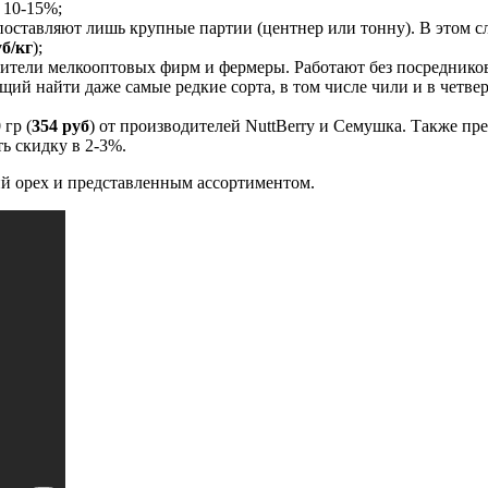
 10-15%;
оставляют лишь крупные партии (центнер или тонну). В этом сл
уб/кг
);
вители мелкооптовых фирм и фермеры. Работают без посредников
ий найти даже самые редкие сорта, в том числе чили и в четв
 гр (
354 руб
) от производителей NuttBerry и Семушка. Также пр
ь скидку в 2-3%.
ий орех и представленным ассортиментом.