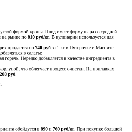
руглой формой кроны. Плод имеет форму шара со средней
я на рынке по
810 руб/кг
. В кулинарии используется для
орех продается по
740 руб
за 1 кг в Пятерочке и Магните.
обавляться в салаты;
ая горечь. Нередко добавляется в качестве ингредиента в
скорлупой, что облегчает процесс очистки. На прилавках
288 руб
.
.
арианта обойдутся в
890
и
760 руб/кг
. При покупке большой