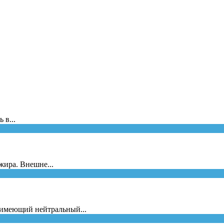
 в...
жира. Внешне...
 имеющий нейтральный...