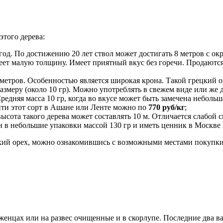
этого дерева:
од. По достижению 20 лет ствол может достигать 8 метров с ок
меет малую толщину. Имеет приятный вкус без горечи. Продаютс
7 метров. Особенностью является широкая крона. Такой грецкий 
меру (около 10 гр). Можно употреблять в свежем виде или же д
редняя масса 10 гр, когда во вкусе может быть замечена небольш
йти этот сорт в Ашане или Ленте можно по
770 руб/кг
;
ысота такого дерева может составлять 10 м. Отличается слабой 
ан в небольшие упаковки массой 130 гр и иметь ценник в Москве
ецкий орех, можно ознакомившись с возможными местами покупки
женцах или на развес очищенные и в скорлупе. Последние два в