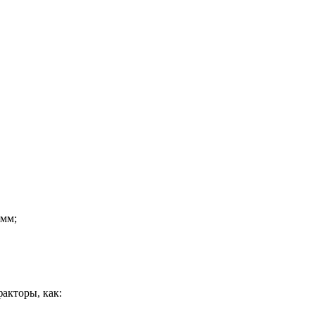
амм;
акторы, как: