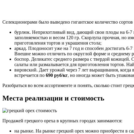
Селекционерами было выведено гигантское количество сортов 
бурлюк. Неприхотливый вид, дающий свои плоды на 6-7 г
заполняемостью и весом 120 гр. Скорлупа прочная, но и
приготовления тортов и украшения стола;
аркад. Плодоносит уже на 7 год и способен достигать 6-
Внешне можно отличить по округлой форме и среднему раз
боспор. Деликатес среднего размера с твердой кожицей. С
салаты или размалывается для приготовления тортов. На
вировский. Дает урожай через 7 лет выращивания, когда в
встречается по
690 руб/кг
, но иногда может быть упаков
Разобраться во всем ассортименте и понять, сколько стоит гр
Места реализации и стоимость
Продажей грецкого ореха в крупных городах занимаются:
на рынке. На рынке грецкий орех можно приобрести в са