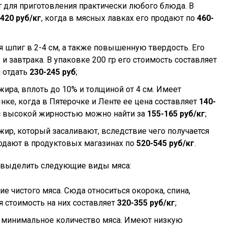
 для приготовления практически любого блюда. В
420 руб/кг
, когда в мясных лавках его продают по
460-
я шпиг в 2-4 см, а также повышенную твердость. Его
и завтрака. В упаковке 200 гр его стоимость составляет
я отдать
230-245 руб
;
ира, вплоть до 10% и толщиной от 4 см. Имеет
ке, когда в Пятерочке и Ленте ее цена составляет
140-
с высокой жирностью можно найти за
155-165 руб/кг
;
жир, который засаливают, вследствие чего получается
родают в продуктовых магазинах по
520-545 руб/кг
.
т выделить следующие виды мяса:
е чистого мяса. Сюда относиться окорока, спина,
я стоимость на них составляет
320-355 руб/кг
;
ие минимальное количество мяса. Имеют низкую