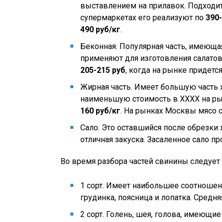
выставлением на прилавок. Подходит
супермаркетах его реализуют по
390-
490 руб/кг
.
Беконная. Популярная часть, имеюща
применяют для изготовления салатов 
205-215 руб
, когда на рынке придетс
Жирная часть. Имеет большую часть ж
наименьшую стоимость в ХХХХ на рын
160 руб/кг
. На рынках Москвы мясо 
Сало. Это оставшийся после обрезки 
отличная закуска. Засаленное сало п
Во время разбора частей свинины следуе
1 сорт. Имеет наибольшее соотношени
грудинка, поясница и лопатка. Средня
2 сорт. Голень, шея, голова, имеющ